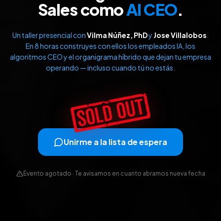
Sales como
AI CEO
.
Un taller presencial con
Vilma Núñez, PhD
y
Jose Villalobos
.
En 8 horas construyes con ellos los empleados IA, los
algoritmos CEO y el organigrama híbrido que dejan tu empresa
operando — incluso cuando tú no estás.
Unirme a la lista de espera
Evento agotado · Te avisamos en cuanto abramos nueva fecha