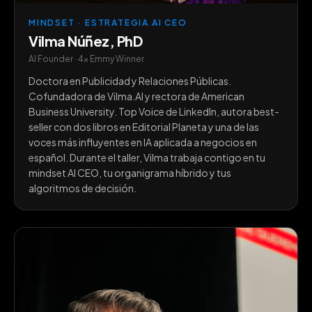
MINDSET · ESTRATEGIA AI CEO
Vilma Núñez, PhD
AI Founder · 4x Emmy Winner
Doctora en Publicidad y Relaciones Públicas.
Cofundadora de Vilma.AI y rectora de American
Business University. Top Voice de LinkedIn, autora best-
seller con dos libros en Editorial Planeta y una de las
voces más influyentes en IA aplicada a negocios en
español. Durante el taller, Vilma trabaja contigo en tu
mindset AI CEO, tu organigrama híbrido y tus
algoritmos de decisión.